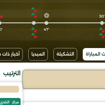
'30
'60
'47
 المباراة
التشكيلة
الميديا
أخبار ذات 
الترتيب
مركز
النادي