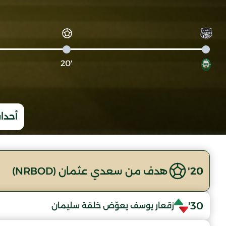
'20
أحداث
20'
هدف من سعدي عثمان (NRBOD)
30'
زقعار يوسف يعوّض خلفة سليمان