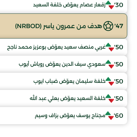
30'
زقعار عصام يعوّض خلفة السعيد
47'
هدف من عمرون ياسر (NRBOD)
50'
غربي منصف سعيد يعوّض بوعزيز محمد ناجح
50'
سعودي سيف الدين يعوّض روباش أيوب
50'
خلفة سليمان يعوّض ضباب ايوب
50'
خلفة السعيد يعوّض بعلي عبد الله
60'
مجناح يوسف يعوّض بزاف وسيم