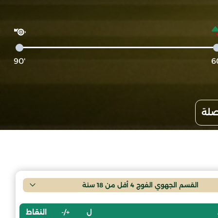
'90
صلة
القسم الجهوي الفوج 4 أقل من 18 سنة
ل
+/-
النقاط