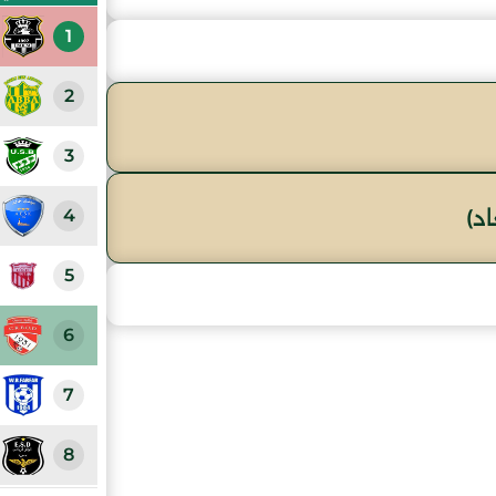
1
2
3
4
د)
5
6
7
8