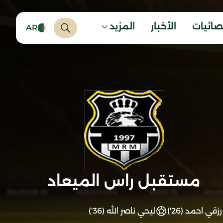
صائيات
الأخبار
المزيد
AR
مستقبل راس الميعاد
رزقي احمد (26')
ليحي ناصر الله (36')