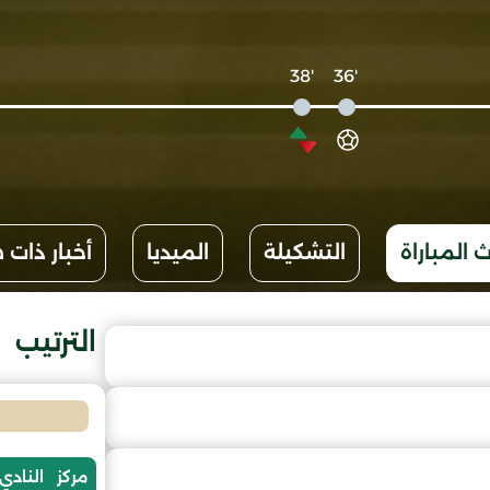
'38
'36
 المباراة
التشكيلة
الميديا
أخبار ذات 
الترتيب
مركز
النادي