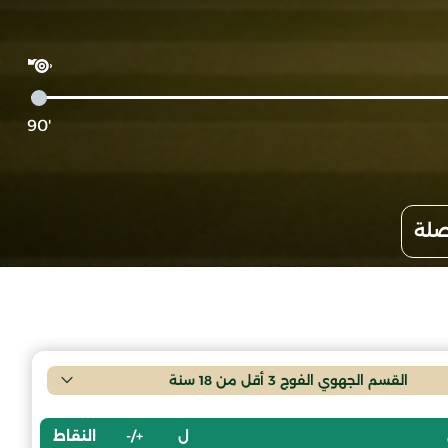
'90
صلة
القسم الجهوي الفوج 3 أقل من 18 سنة
ل
+/-
النقاط