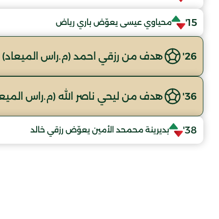
15'
محياوي عيسى يعوّض باري رياض
26'
هدف من رزقي احمد (م.راس الميعاد)
36'
هدف من ليحي ناصر الله (م.راس الميعا
38'
بديرينة محمحد الأمين يعوّض رزقي خالد