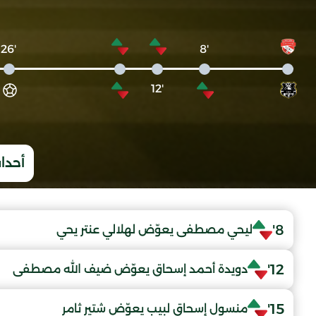
'26
'8
'12
أحداث
8'
ليحي مصطفى يعوّض لهلالي عنتر يحي
12'
دويدة أحمد إسحاق يعوّض ضيف الله مصطفى
15'
منسول إسحاق لبيب يعوّض شتير ثامر