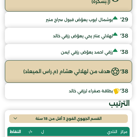
(إ.بسكرة)
29'
بوشمال ايوب يعوّض قبول سراج منير
38'
لهلالي عنتر يحي يعوّض رزقي خالد
38'
رزقي احمد يعوّض رزقي ايمن
38'
هدف من لهلالي هشام (م.راس الميعاد)
38'
بطاقة صفراء لرزقي خالد
الترتيب
القسم الجهوي الفوج 3 أقل من 18 سنة
ل
+/-
النقاط
مركز
النادي