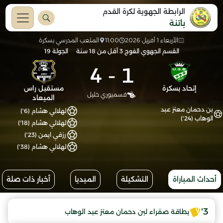
الرابطة الجهوية لكرة القدم
باتنة
الأربعاء 1 أفريل 2026
11:00
الملعب المدرسي بسكرة
القسم الجهوي الفوج 3 أقل من 18 سنة
الجولة 19
4
-
1
إتحاد بسكرة
مستقبل راس
قسميوري خليل
الميعاد
بن دحمان معتز عبد
لهلالي هشام (6')
الوهاب (24')
لهلالي هشام (18')
رزقي ايمن (23')
لهلالي هشام (38')
أحداث المباراة
التشكيلة
الميديا
أخبار ذات صلة
3'
بطاقة صفراء لبن دحمان معتز عبد الوهاب