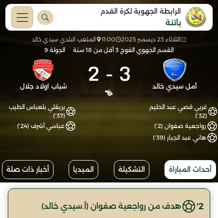
الرابطة الجهوية لكرة القدم
باتنة
الثلاثاء 23 ديسمبر 2025
11:00
الملعب البلدي سيدي خالد
القسم الجهوي الفوج 3 أقل من 18 سنة
الجولة 9
2
-
3
أمل سيدي خالد
شباب اولاد جلال
غربي قصي عبد الحليم
بريقلي بلعباس الطيب
(37')
(32')
رواجعية صفوان (2')
عباسي أشرف (24')
هاني عبد الجبار (39')
أحداث المباراة
التشكيلة
الميديا
أخبار ذات صلة
2'
هدف من رواجعية صفوان (أ.سيدي خالد)