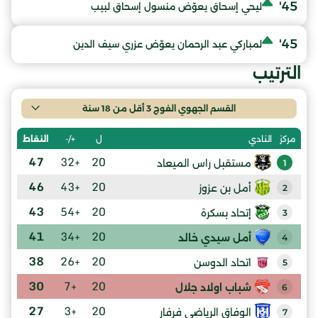
45'
ليحي إسحاق يعوّض منسول إسحاق لبيب
45'
لمباركي عبد الرحمان يعوّض عزري سيف الدين
الترتيب
القسم الجهوي الفوج 3 أقل من 18 سنة
ل
+/-
النقاط
مركز
النادي
47
+32
20
مستقبل راس الميعاد
1
46
+43
20
أمل بن عزوز
2
43
+54
20
إتحاد بسكرة
3
41
+34
20
أمل سيدي خالد
4
38
+26
20
اتحاد الدوسن
5
30
+7
20
شباب اولاد جلال
6
27
+3
20
الوفاق الرياضي فرفار
7