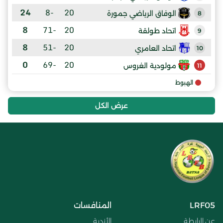
24
-8
20
الوفاق الرياضي جمورة
8
8
-71
20
اتحاد طولقة
9
8
-51
20
اتحاد العامري
10
0
-69
20
مولودية الغروس
11
الهبوط
عرض الكل
LRF05
المنافسات
عن الرابطة
الأندية