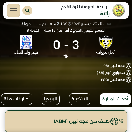
الرابطة الجهوية لكرة القدم
باتنة
الثلاثاء 23 ديسمبر 2025
11:00
ملعب بن ساسي مروانة
القسم الجهوي الفوج 2 أقل من 18 سنة
الجولة 9
0
-
3
أمل مروانة
نجم واد الماء
عجه نبيل (6')
صحراوي كرم (38')
عجه نبيل (80')
أحداث المباراة
التشكيلة
الميديا
أخبار ذات صلة
6'
هدف من عجه نبيل (ABM)