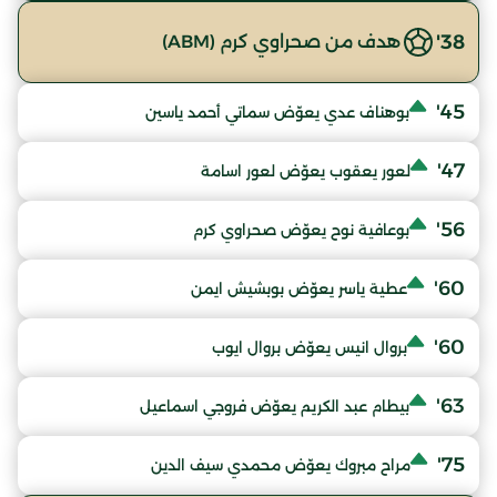
38'
هدف من صحراوي كرم (ABM)
45'
بوهناف عدي يعوّض سماتي أحمد ياسين
47'
لعور يعقوب يعوّض لعور اسامة
56'
بوعافية نوح يعوّض صحراوي كرم
60'
عطية ياسر يعوّض بوبشيش ايمن
60'
بروال انيس يعوّض بروال ايوب
63'
بيطام عبد الكريم يعوّض فروجي اسماعيل
75'
مراح مبروك يعوّض محمدي سيف الدين