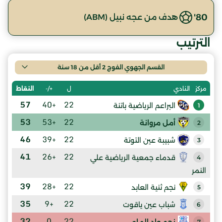
80'
هدف من عجه نبيل (ABM)
الترتيب
القسم الجهوي الفوج 2 أقل من 18 سنة
ل
+/-
النقاط
مركز
النادي
57
+40
22
البراعم الرياضية باتنة
1
53
+53
22
أمل مروانة
2
46
+39
22
شبيبة عين التوتة
3
41
+26
22
قدماء جمعية الرياضية علي
4
النمر
39
+28
22
نجم ثنية العابد
5
35
+9
22
شباب عين ياقوت
6
32
0
22
نجم واد الماء
7